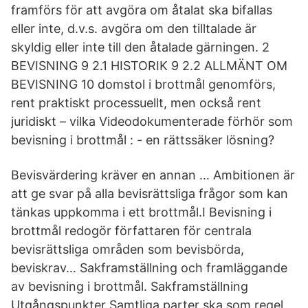
framförs för att avgöra om åtalat ska bifallas
eller inte, d.v.s. avgöra om den tilltalade är
skyldig eller inte till den åtalade gärningen. 2
BEVISNING 9 2.1 HISTORIK 9 2.2 ALLMÄNT OM
BEVISNING 10 domstol i brottmål genomförs,
rent praktiskt processuellt, men också rent
juridiskt – vilka Videodokumenterade förhör som
bevisning i brottmål : - en rättssäker lösning?
Bevisvärdering kräver en annan … Ambitionen är
att ge svar på alla bevisrättsliga frågor som kan
tänkas uppkomma i ett brottmål.I Bevisning i
brottmål redogör författaren för centrala
bevisrättsliga områden som bevisbörda,
beviskrav… Sakframställning och framläggande
av bevisning i brottmål. Sakframställning
Utgångspunkter Samtliga parter ska som regel