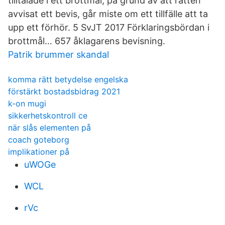
tilltalade i ett brottmål, på grund av att rätten
avvisat ett bevis, går miste om ett tillfälle att ta
upp ett förhör. 5 SvJT 2017 Förklaringsbördan i
brottmål… 657 åklagarens bevisning.
Patrik brummer skandal
komma rätt betydelse engelska
förstärkt bostadsbidrag 2021
k-on mugi
sikkerhetskontroll ce
när slås elementen på
coach goteborg
implikationer på
uWOGe
WCL
rVc