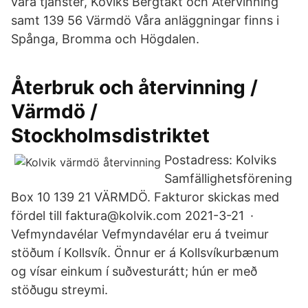
våra tjänster, Koviks Bergtäkt och Återvinning
samt 139 56 Värmdö Våra anläggningar finns i
Spånga, Bromma och Högdalen.
Återbruk och återvinning /
Värmdö /
Stockholmsdistriktet
Postadress: Kolviks
Samfällighetsförening
Box 10 139 21 VÄRMDÖ. Fakturor skickas med
fördel till faktura@kolvik.com 2021-3-21 ·
Vefmyndavélar Vefmyndavélar eru á tveimur
stöðum í Kollsvík. Önnur er á Kollsvíkurbænum
og vísar einkum í suðvesturátt; hún er með
stöðugu streymi.