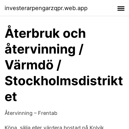
investerarpengarzqpr.web.app
Återbruk och
återvinning /
Värmdö /
Stockholmsdistrikt
et
Återvinning – Frentab
Köpa, sälja eller värdera bostad på Kolvik,