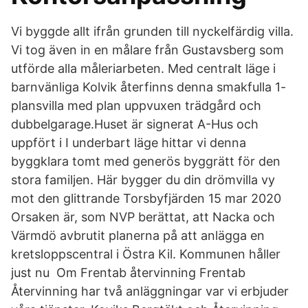
Vi byggde allt ifrån grunden till nyckelfärdig villa.
Vi tog även in en målare från Gustavsberg som
utförde alla måleriarbeten. Med centralt läge i
barnvänliga Kolvik återfinns denna smakfulla 1-
plansvilla med plan uppvuxen trädgård och
dubbelgarage.Huset är signerat A-Hus och
uppfört i I underbart läge hittar vi denna
byggklara tomt med generös byggrätt för den
stora familjen. Här bygger du din drömvilla vy
mot den glittrande Torsbyfjärden 15 mar 2020
Orsaken är, som NVP berättat, att Nacka och
Värmdö avbrutit planerna på att anlägga en
kretsloppscentral i Östra Kil. Kommunen håller
just nu Om Frentab återvinning Frentab
Återvinning har två anläggningar var vi erbjuder