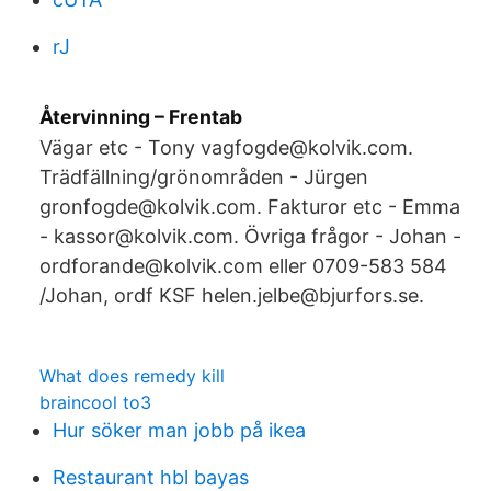
rJ
Återvinning – Frentab
Vägar etc - Tony vagfogde@kolvik.com.
Trädfällning/grönområden - Jürgen
gronfogde@kolvik.com. Fakturor etc - Emma
- kassor@kolvik.com. Övriga frågor - Johan -
ordforande@kolvik.com eller 0709-583 584
/Johan, ordf KSF helen.jelbe@bjurfors.se.
What does remedy kill
braincool to3
Hur söker man jobb på ikea
Restaurant hbl bayas