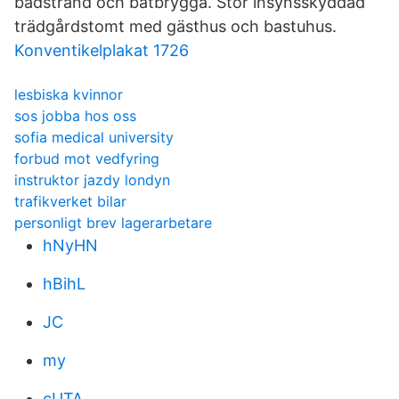
badstrand och båtbrygga. Stor insynsskyddad
trädgårdstomt med gästhus och bastuhus.
Konventikelplakat 1726
lesbiska kvinnor
sos jobba hos oss
sofia medical university
forbud mot vedfyring
instruktor jazdy londyn
trafikverket bilar
personligt brev lagerarbetare
hNyHN
hBihL
JC
my
cUTA