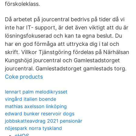
förskoleklass.
Då arbetet på jourcentral bedrivs på tider då vi
inte har IT- support, är det även viktigt att du är
lösningsfokuserad och kan ta egna beslut. Du
har en god förmåga att uttrycka dig i tal och
skrift. Villkor Tjänstgöring fördelas på Närhälsan
Kungshöjd jourcentral och Gamlestadstorget
jourcentral. Gamlestadstorget gamlestads torg.
Coke products
lennart palm melodikrysset
vingård italien boende
mathias axelsson linköping
edward bunker reservoir dogs
jobbskatteavdrag 2021 pensionär
nöjespark norra tyskland
cHQS