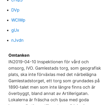
DVp
WClWp
gUx
nJvdn
Omtanken
IN2019-04-10 Inspektionen för vård och
omsorg, IVO. Gamlestads torg, som geografisk
plats, ska inte förväxlas med det närbelägna
Gamlestadstorget, ett torg som grundades på
1890-talet men som inte längre finns och är
överbyggt, bland annat av Artillerigatan.
Lokalerna är fräscha och ljusa med goda