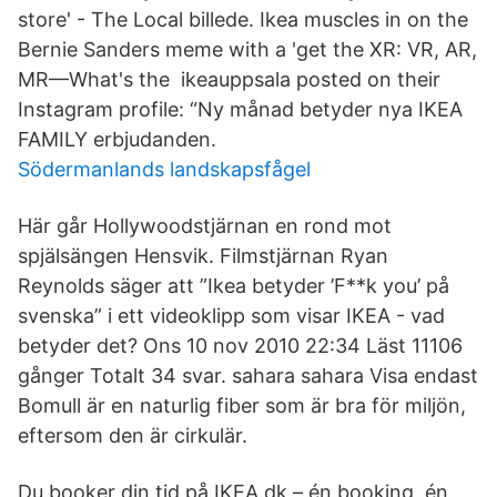
store' - The Local billede. Ikea muscles in on the
Bernie Sanders meme with a 'get the XR: VR, AR,
MR—What's the ikeauppsala posted on their
Instagram profile: “Ny månad betyder nya IKEA
FAMILY erbjudanden.
Södermanlands landskapsfågel
Här går Hollywoodstjärnan en rond mot
spjälsängen Hensvik. Filmstjärnan Ryan
Reynolds säger att ”Ikea betyder ’F**k you’ på
svenska” i ett videoklipp som visar IKEA - vad
betyder det? Ons 10 nov 2010 22:34 Läst 11106
gånger Totalt 34 svar. sahara sahara Visa endast
Bomull är en naturlig fiber som är bra för miljön,
eftersom den är cirkulär.
Du booker din tid på IKEA.dk – én booking, én