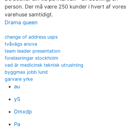
person. Der må være 250 kunder i hvert af vores
varehuse samtidigt.
Drama queen
change of address usps
tvåvägs anova
team leader presentation
forelasningar stockholm
vad är medicinsk teknisk utrustning
byggmax jobb lund
garvare yrke
au
yS
Dmxdp
Pa